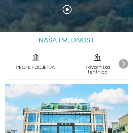
NAŠA PREDNOST
PROFIL PODJETJA
Tovarniška
tehtnica
T
Lo
se
so
pr
Ob