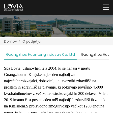
Domov
>
O podjetju
Guangzhou Huantong Industry Co., Ltd
Guangzhou Huanton
Spa Lovia, ustanovljen leta 2004, ki se nahaja v mestu
Guangzhou na Kitajskem, je eden najbolj znanih in
največjih
proizvajalci, dobavitelji in izvozniki zdravilišč na
prostem in zdravilišč za plavanje, ki pokrivajo površino 45000
kvadratnih
metrov z več kot 20 strokovnjaki in 200 delavci. V letu
2019 imamo čast postati eden od
5 najboljših zdraviliških znamk
na Kitajskem.
S proizvodno zmogljivostjo več kot 1200 enot na
mesec je letni promet naše tovarne
je dosegel 500 milijonov