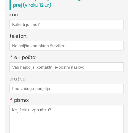
prej (v roku 12 ur)
ime:
telefon:
*
e - pošta:
družba:
*
pismo: