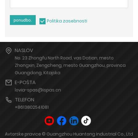
ponudbo.
Politika zasebnosti
NASLOV
No. 23 Zhongfu North Road, vas Datian, mesto
Zhongxin, Zengcheng, mesto Guangzhou, provinca
Guangdong, Kitajska
E-POŠTA
lovia-spas@ispas.cn
TELEFON
+8613802541081
Avtorske pravice © Guangzhou Huantong Industrial Co., Ltd