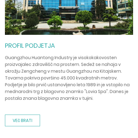
lu
pa
op
Po
te
po
PROFIL PODJETJA
Guangzhou Huantong Industry je visokokakovosten
proizvajalec zdravilišč na prostem. Sedež se nahaja v
okrožju Zengcheng v mestu Guangzhou na Kitajskem.
Tovarna pokriva površino 45.000 kvadratnih metrov.
Podjetje je bilo prvič ustanovljeno leta 1989 in je vstopilo na
mednarodni trg z blagovno znamko "Lovia Spa". Danes je
postala znana blagovna znamka v tujini.
VEč BRATI