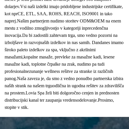
dolarjev.
Vsi naši izdelki imajo pridobljene industrijske certifikate,
kot npr
CE, ETL, SAA, ROHS, REACH, ISO9001 in tako
naprej.
Našim partnerjem nudimo storitev ODM&OEM na enem
mestu z vodilno zmogljivostjo v kategoriji in
precedenčna
inovacija.
Da bi zadostili zahtevam trga, smo vedno pozorni na
izboljšave in razvoj
naših izdelkov in nas samih. Dandanes imamo
široko paleto izdelkov za spa, vključno z akrilnimi
masažami,
kopalne masaže, prevleke za masažne kadi, lesene
masažne kadi, toplotne črpalke na zrak, nudimo pa tudi
profesionalne
zunanje wellness rešitve za stranke iz različnih
panog.
Naša zaveza je, da smo z vedno ponudbo partnerska izbira
naših strank na našem trgu
odlična in ugodna rešitev za zdravilišča
na prostem.
Lovia Spa želi biti dolgoročno cenjen in prednosten
distribucijski kanal ter zaupanja vreden
sodelovanje.
Prosimo,
stopite v stik.