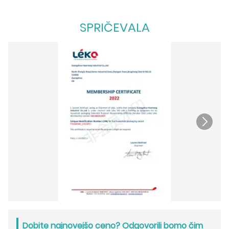
SPRIČEVALA
Dobite najnovejšo ceno? Odgovorili bomo čim