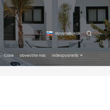
slovenski jezik
Case
obvestite nas
Videoposnetki