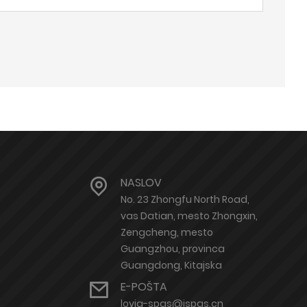
NASLOV
No. 23 Zhongfu North Road,
vas Datian, mesto Zhongxin,
Zengcheng, mesto
Guangzhou, provinca
Guangdong, Kitajska
E-POŠTA
lovia-spas@ispas.cn