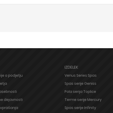
IZDELEK
je o podjetju
Venus Series Spas
etja
Spas serije Geniss
zasebnosti
Pola serija Toplice
e dejavnosti
Terme serije Mercury
vprašanja
Spas serije Infinity