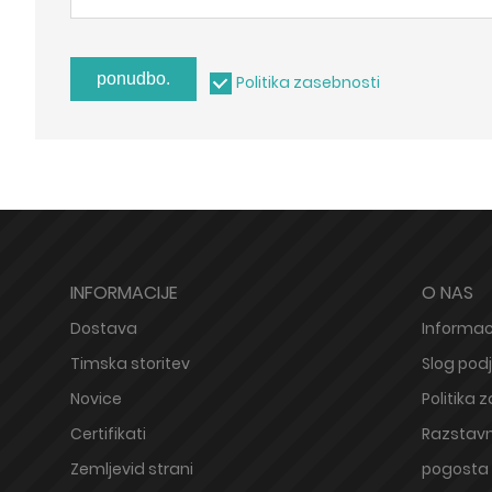
ponudbo.
Politika zasebnosti
INFORMACIJE
O NAS
Dostava
Informaci
Timska storitev
Slog podj
Novice
Politika 
Certifikati
Razstavn
Zemljevid strani
pogosta 