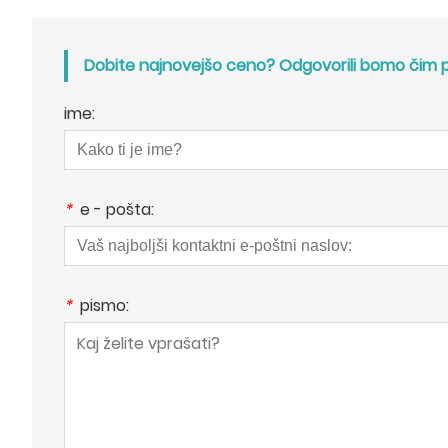
Dobite najnovejšo ceno? Odgovorili bomo čim pre
ime:
*
e - pošta:
*
pismo: