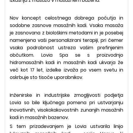
izkušnja z masažo v masažnem bazenu.
Nov koncept celostnega dobrega počutja in
sodobne zasnove masažnih kadi. Vsaka masaža
je zasnovana z biološkimi metodami in je posebej
namenjena vaši personalizirani terapiji, pri čemer
vsaka podrobnost ustreza vašim prefinjenim
občutkom. Lovia Spa se s proizvodnjo
hidromasažnih kadi in masažnih kadi ukvarja že
več kot 17 let, izdelke izvaža po vsem svetu in
oskrbuje sto tisoče uporabnikov.
Inženirske in industrijske zmogljivosti podjetja
Lovia so bile ključnega pomena pri ustvarjanju
inovativnih, visokokakovostnih zunanjih masažnih
kadi in masažnih bazenov.
S tem prizadevanjem je Lovia ustvarila linijo