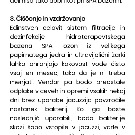
deli niso tako dobri kot pri SPA bazenih.
3. Čiščenje in vzdrževanje
Edinstven celovit sistem filtracije in
dezinfekcije hidroterapevtskega
bazena SPA, ozon iz velikega
papirnatega jedra in ultravijolični žarki
lahko ohranjajo kakovost vode čisto
vsaj en mesec, tako da je ni treba
menjati. Vendar pa bodo preostale
odplake v ceveh in opremi vsakih nekaj
dni brez uporabe jacuzzija povzročile
nastanek bakterij. Ko ga boste
naslednjič uporabili, bodo bakterije
skozi šobo vstopile v jacuzzi, vdrle v