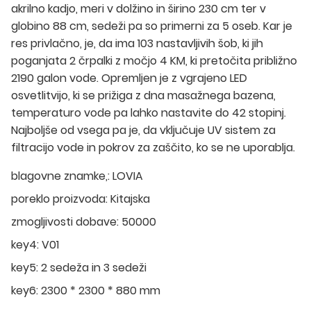
akrilno kadjo, meri v dolžino in širino 230 cm ter v
globino 88 cm, sedeži pa so primerni za 5 oseb. Kar je
res privlačno, je, da ima 103 nastavljivih šob, ki jih
poganjata 2 črpalki z močjo 4 KM, ki pretočita približno
2190 galon vode. Opremljen je z vgrajeno LED
osvetlitvijo, ki se prižiga z dna masažnega bazena,
temperaturo vode pa lahko nastavite do 42 stopinj.
Najboljše od vsega pa je, da vključuje UV sistem za
filtracijo vode in pokrov za zaščito, ko se ne uporablja.
blagovne znamke,:
LOVIA
poreklo proizvoda:
Kitajska
zmogljivosti dobave:
50000
key4:
V01
key5:
2 sedeža in 3 sedeži
key6:
2300 * 2300 * 880 mm