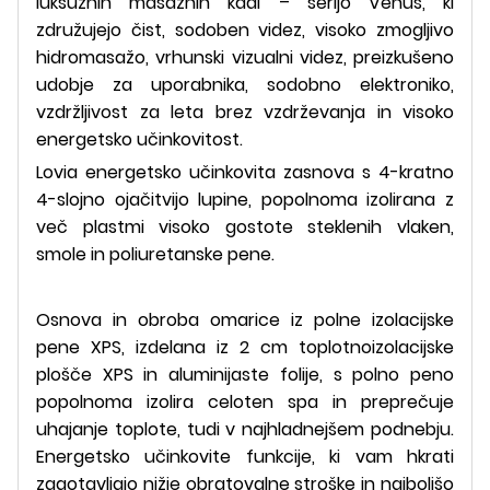
luksuznih masažnih kadi – serijo Venus, ki
združujejo čist, sodoben videz, visoko zmogljivo
hidromasažo, vrhunski vizualni videz, preizkušeno
udobje za uporabnika, sodobno elektroniko,
vzdržljivost za leta brez vzdrževanja in visoko
energetsko učinkovitost.
Lovia energetsko učinkovita zasnova s ​​4-kratno
4-slojno ojačitvijo lupine, popolnoma izolirana z
več plastmi visoko gostote steklenih vlaken,
smole in poliuretanske pene.
Osnova in obroba omarice iz polne izolacijske
pene XPS, izdelana iz 2 cm toplotnoizolacijske
plošče XPS in aluminijaste folije, s polno peno
popolnoma izolira celoten spa in preprečuje
uhajanje toplote, tudi v najhladnejšem podnebju.
Energetsko učinkovite funkcije, ki vam hkrati
zagotavljajo nižje obratovalne stroške in najboljšo