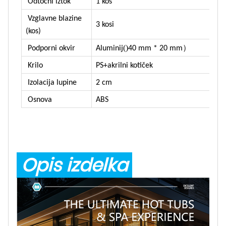
Odtočni iztok
1 kos
Vzglavne blazine
3 kosi
(kos)
()
）
Podporni okvir
Aluminij
40 mm * 20 mm
Krilo
PS+akrilni kotiček
Izolacija lupine
2 cm
Osnova
ABS
Opis izdelka