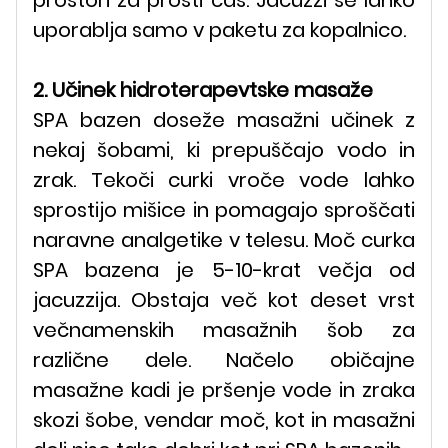
prostori za prosti čas. Jacuzzi se lahko
uporablja samo v paketu za kopalnico.
2. Učinek hidroterapevtske masaže
SPA bazen doseže masažni učinek z
nekaj šobami, ki prepuščajo vodo in
zrak. Tekoči curki vroče vode lahko
sprostijo mišice in pomagajo sproščati
naravne analgetike v telesu. Moč curka
SPA bazena je 5-10-krat večja od
jacuzzija. Obstaja več kot deset vrst
večnamenskih masažnih šob za
različne dele. Načelo običajne
masažne kadi je pršenje vode in zraka
skozi šobe, vendar moč, kot in masažni