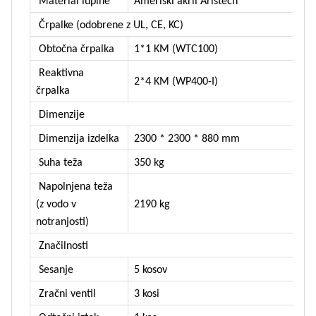
Material lupine
Ameriški akril Aristech
Črpalke (odobrene z UL, CE, KC)
Obtočna črpalka
1*1 KM (WTC100)
Reaktivna
2*4 KM (WP400-I)
črpalka
Dimenzije
Dimenzija izdelka
2300 * 2300 * 880 mm
Suha teža
350 kg
Napolnjena teža
(z vodo v
2190 kg
notranjosti)
Značilnosti
Sesanje
5 kosov
Zračni ventil
3 kosi