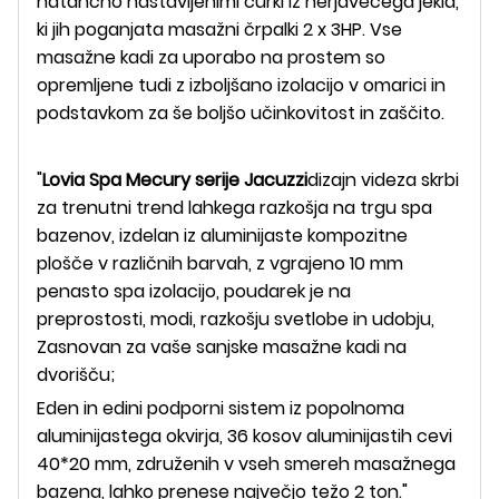
natančno nastavljenimi curki iz nerjavečega jekla,
ki jih poganjata masažni črpalki 2 x 3HP. Vse
masažne kadi za uporabo na prostem so
opremljene tudi z izboljšano izolacijo v omarici in
podstavkom za še boljšo učinkovitost in zaščito.
"
Lovia Spa Mecury serije Jacuzzi
dizajn videza skrbi
za trenutni trend lahkega razkošja na trgu spa
bazenov, izdelan iz aluminijaste kompozitne
plošče v različnih barvah, z vgrajeno 10 mm
penasto spa izolacijo, poudarek je na
preprostosti, modi, razkošju svetlobe in udobju,
Zasnovan za vaše sanjske masažne kadi na
dvorišču;
Eden in edini podporni sistem iz popolnoma
aluminijastega okvirja, 36 kosov aluminijastih cevi
40*20 mm, združenih v vseh smereh masažnega
bazena, lahko prenese največjo težo 2 ton."