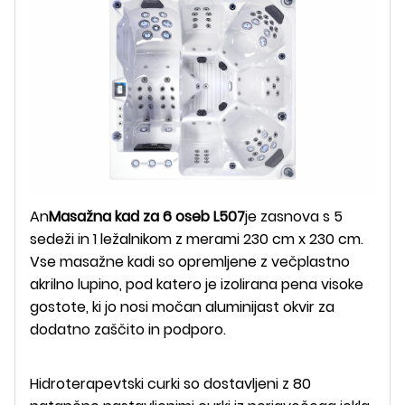
An
Masažna kad za 6 oseb L507
je zasnova s ​​5
sedeži in 1 ležalnikom z merami 230 cm x 230 cm.
Vse masažne kadi so opremljene z večplastno
akrilno lupino, pod katero je izolirana pena visoke
gostote, ki jo nosi močan aluminijast okvir za
dodatno zaščito in podporo.
Hidroterapevtski curki so dostavljeni z 80