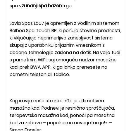
spa v
zunanji spa bazen
trgu.
Lovia Spas L507 je opremljen z vodilnim sistemom
Balboa Spa Touch BP, ki ponuja številne prednosti,
ki vključujejo neprimerljivo zanesljivost sistema
skupaj z uporabniku prijaznim vmesnikom z
dodano tehnologijo zaslona na dotik. Na voljo tudi
s pametnim WIFI, saj omogoča nadzor masažne
kadi prek BWA APP, ki ga lahko prenesete na
pametni telefon ali tablico.
Kaj pravijo naše stranke: »To je ultimativna
masažna kad. Podnevi je resnično sproščujoča,
terapevtska masažna kad, ponoči pa masažna
kad za zabave – popolnoma neverjetno je!« —
Simon Engeler