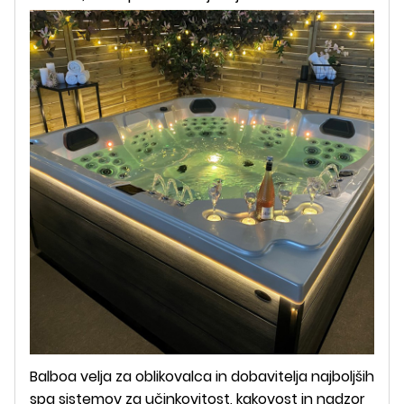
Balboa velja za oblikovalca in dobavitelja najboljših
spa sistemov za učinkovitost, kakovost in nadzor