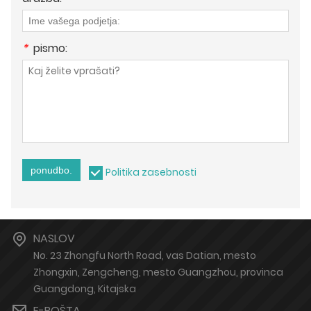
*
pismo:
ponudbo.
Politika zasebnosti
NASLOV
No. 23 Zhongfu North Road, vas Datian, mesto
Zhongxin, Zengcheng, mesto Guangzhou, provinca
Guangdong, Kitajska
E-POŠTA