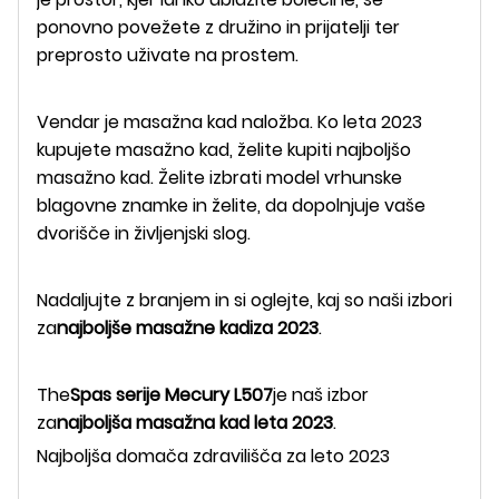
ponovno povežete z družino in prijatelji ter
preprosto uživate na prostem.
Vendar je masažna kad naložba. Ko leta 2023
kupujete masažno kad, želite kupiti najboljšo
masažno kad. Želite izbrati model vrhunske
blagovne znamke in želite, da dopolnjuje vaše
dvorišče in življenjski slog.
Nadaljujte z branjem in si oglejte, kaj so naši izbori
za
najboljše masažne kadi
za 2023
.
The
Spas serije Mecury L507
je naš izbor
za
najboljša masažna kad leta 2023
.
Najboljša domača zdravilišča za leto 2023