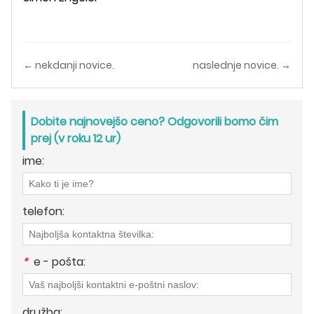
← nekdanji novice.
naslednje novice. →
Dobite najnovejšo ceno? Odgovorili bomo čim
prej (v roku 12 ur)
ime:
telefon:
*
e - pošta:
družba: