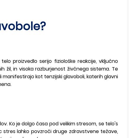
avobole?
o proizvedlo serijo fiziološke reakcije, vključno
h žil, in visoka razburjenost živčnega sistema. Te
manifestirajo kot tenzijski glavoboli, katerih glavni
mena.
v. Ko je dolgo časa pod velikim stresom, se telo's
c stres lahko povzroči druge zdravstvene težave,