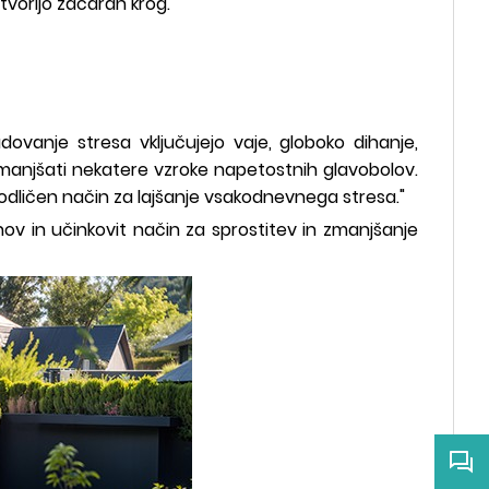
tvorijo začaran krog.
ovanje stresa vključujejo vaje, globoko dihanje,
zmanjšati nekatere vzroke napetostnih glavobolov.
odličen način za lajšanje vsakodnevnega stresa."
nov in učinkovit način za sprostitev in zmanjšanje