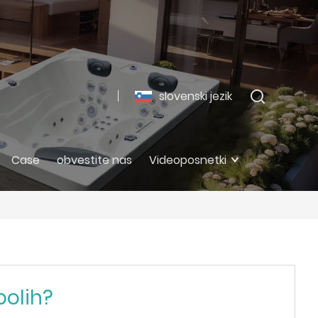
slovenski jezik
Case
obvestite nas
Videoposnetki
bolih?