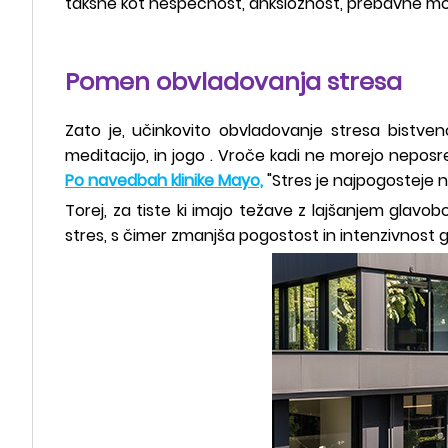
takšne kot nespečnost, anksioznost, prebavne motnj
Pomen obvladovanja stresa
Zato je, učinkovito obvladovanje stresa bistven
meditacijo, in jogo . Vroče kadi ne morejo nepos
Po navedbah klinike Mayo,
"Stres je najpogosteje 
Torej, za tiste ki imajo težave z lajšanjem glavo
stres, s čimer zmanjša pogostost in intenzivnost 