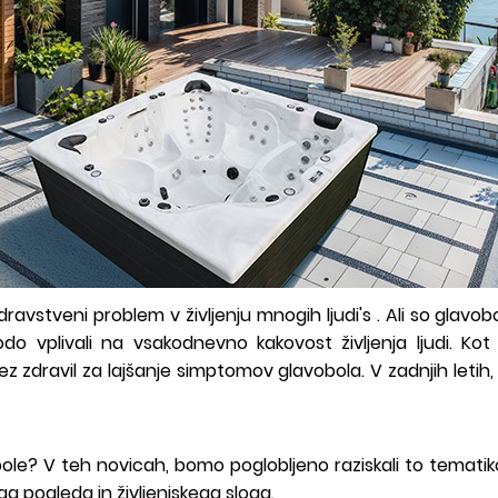
dravstveni problem v življenju mnogih ljudi's . Ali so glav
, bodo vplivali na vsakodnevno kakovost življenja ljudi. K
brez zdravil za lajšanje simptomov glavobola. V zadnjih leti
le? V teh novicah, bomo poglobljeno raziskali to tematiko
 pogleda in življenjskega sloga.