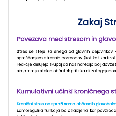
Zakaj S
Povezava med stresom in glavo
Stres se šteje za enega od glavnih dejavnikov ki
sproščanjem stresnih hormonov (kot kot kortizol i
reakcije delujejo skupaj da nas naredijo bolj dovzet
simptom je stalen občutek pritiska ali zategnjeno
Kumulativni učinki kroničnega s
Kronični stres ne sproži samo občasnih glavobolo
samoregulira funkcija bo oslabljena, kar povzro