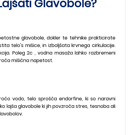
jšati Glavobole?
etostne glavobole, dokler te tehnike prakticirate
 telo's mišice, in izboljšata krvnega cirkulacije.
ikcija. Poleg 2c , vodna masaža lahko razbremeni
zroča mišična napetost.
očo vodo, telo sprošča endorfine, ki so naravni
o lajša glavobole ki jih povzroča stres, tesnoba ali
glavobolov.