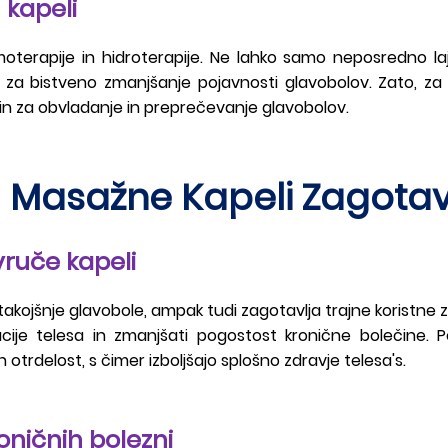
 kapeli
oterapije in hidroterapije. Ne lahko samo neposredno lajš
ini za bistveno zmanjšanje pojavnosti glavobolov. Zato, za
in za obvladanje in preprečevanje glavobolov.
asažne Kapeli Zagotavlj
vruče kapeli
takojšnje glavobole, ampak tudi zagotavlja trajne koristne 
je telesa in zmanjšati pogostost kronične bolečine. Po
 otrdelost, s čimer izboljšajo splošno zdravje telesa's.
oničnih bolezni