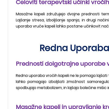
Celoviti terapevtski učinki vročih
Masažne kapeli združujejo dvojne prednosti term
Lajšanje stresa, izboljšanje spanja, in drugi nač
uporaba vruče kapeli lahko postane učinkovit nač
Redna Uporaba M
Prednosti dolgotrajne uporabe 
Redna uporaba vročih kapeli ne le pomaga lajšati 
lahko pomagajo izboljšati zmožnost samoregulaci
spodbujajo metabolizem, in lajšajo bolečine mišic in
Masažne kapeli in upravljanje kr