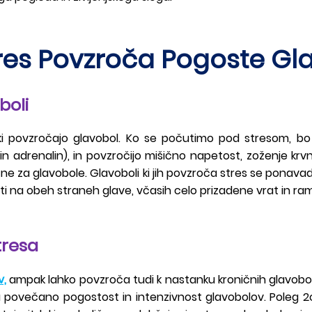
tres Povzroča Pogoste Gl
boli
 povzročajo glavobol. Ko se počutimo pod stresom, bo tel
n adrenalin), in povzročijo mišično napetost, zoženje krvni
ne za glavobole. Glavoboli ki jih povzroča stres se ponavadi 
sti na obeh straneh glave, včasih celo prizadene vrat in ra
tresa
v,
ampak lahko povzroča tudi k nastanku kroničnih glavobolo
ča povečano pogostost in intenzivnost glavobolov. Poleg 2