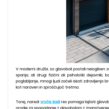
V moderni družbi, so glavoboli postali neiogiben z
spanja, ali drugi fizični ali psihološki dejavniki
poglabljanje, mnogi ljudi začeli iskati zdravljenja 
kot naraven in sproščujoč tretma.
Torej, naredi
vroče kadi
res pomaga lajšati glavobo
orodje za spopadanje z glavobolom z znanstvenega