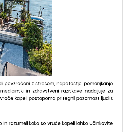
oboli povzročeni z stresom, napetostjo, pomanjkanje
ot medicinski in zdravstveni raziskave nadaljuje za
h, vroče kapeli postopoma pritegnil pozornost ljudi's
 in razumeli kako so vruče kapeli lahko učinkovite