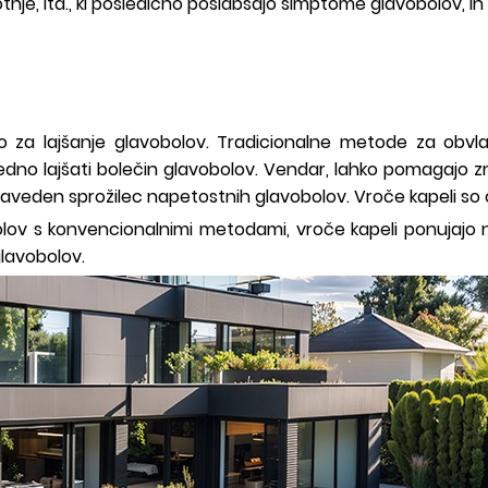
e, itd., ki posledično poslabšajo simptome glavobolov, in 
o za lajšanje glavobolov. Tradicionalne metode za obvlad
redno lajšati bolečin glavobolov. Vendar, lahko pomagajo 
naveden sprožilec napetostnih glavobolov. Vroče kapeli so 
bolov s konvencionalnimi metodami, vroče kapeli ponujajo 
glavobolov.