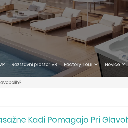
 VR
Razstavni prostor VR
Factory Tour
Novice
lavobolih?
asažne Kadi Pomagajo Pri Glavo