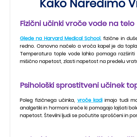
Kako Naredimo V
Fizični učinki vroče vode na telo
Glede na Harvard Medical School,
fizične in duš
redno. Osnovno načelo a vroča kapel je da topla v
Temperatura tople vode lahko pomaga razširiti k
mišično napetost, zlasti napetost na predelu vrat
Psihološki sprostitveni učinek to
Poleg fizičnega učinka,
vroče kadi
imajo tudi mo
analgetiki in hormoni sreče ki pomagajo lajšati bol
napetost. Številni ljudi se počutite sproščeni in pom