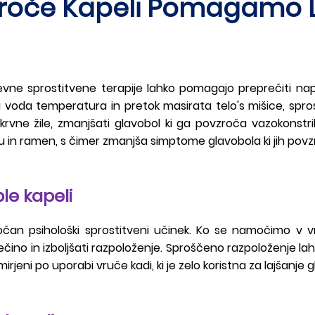
roče Kapeli Pomagamo La
evne sprostitvene terapije lahko pomagajo preprečiti nap
oda temperatura in pretok masirata telo's mišice, sprostita
rvne žile, zmanjšati glavobol ki ga povzroča vazokonstr
u in ramen, s čimer zmanjša simptome glavobola ki jih pov
ple kapeli
čan psihološki sprostitveni učinek. Ko se namočimo v vr
ečino in izboljšati razpoloženje. Sproščeno razpoloženje lahk
irjeni po uporabi vruče kadi, ki je zelo koristna za lajšanje 